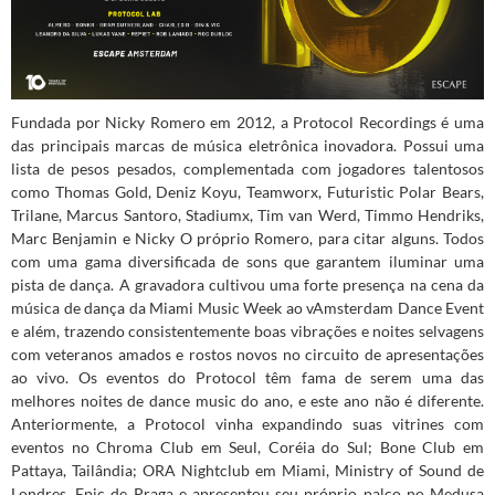
Fundada por Nicky Romero em 2012, a Protocol Recordings é uma
das principais marcas de música eletrônica inovadora. Possui uma
lista de pesos pesados, complementada com jogadores talentosos
como Thomas Gold, Deniz Koyu, Teamworx, Futuristic Polar Bears,
Trilane, Marcus Santoro, Stadiumx, Tim van Werd, Timmo Hendriks,
Marc Benjamin e Nicky O próprio Romero, para citar alguns. Todos
com uma gama diversificada de sons que garantem iluminar uma
pista de dança. A gravadora cultivou uma forte presença na cena da
música de dança da Miami Music Week ao vAmsterdam Dance Event
e além, trazendo consistentemente boas vibrações e noites selvagens
com veteranos amados e rostos novos no circuito de apresentações
ao vivo. Os eventos do Protocol têm fama de serem uma das
melhores noites de dance music do ano, e este ano não é diferente.
Anteriormente, a Protocol vinha expandindo suas vitrines com
eventos no Chroma Club em Seul, Coréia do Sul; Bone Club em
Pattaya, Tailândia; ORA Nightclub em Miami, Ministry of Sound de
Londres, Epic de Praga e apresentou seu próprio palco no Medusa