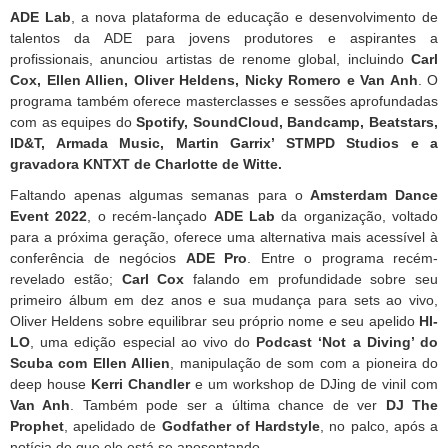
ADE Lab
, a nova plataforma de educação e desenvolvimento de
talentos da ADE para jovens produtores e aspirantes a
profissionais, anunciou artistas de renome global, incluindo
Carl
Cox, Ellen Allien, Oliver Heldens, Nicky Romero e Van Anh
. O
programa também oferece masterclasses e sessões aprofundadas
com as equipes do
Spotify, SoundCloud, Bandcamp, Beatstars,
ID&T, Armada Music, Martin Garrix’ STMPD Studios e a
gravadora KNTXT de Charlotte de Witte.
Faltando apenas algumas semanas para o
Amsterdam Dance
Event 2022
, o recém-lançado
ADE Lab
da organização, voltado
para a próxima geração, oferece uma alternativa mais acessível à
conferência de negócios
ADE Pro
. Entre o programa recém-
revelado estão;
Carl Cox
falando em profundidade sobre seu
primeiro álbum em dez anos e sua mudança para sets ao vivo,
Oliver Heldens sobre equilibrar seu próprio nome e seu apelido
HI-
LO
, uma edição especial ao vivo do
Podcast ‘Not a Diving’ do
Scuba com Ellen Allien
, manipulação de som com a pioneira do
deep house
Kerri Chandler
e um workshop de DJing de vinil com
Van Anh
. Também pode ser a última chance de ver
DJ The
Prophet
, apelidado de
Godfather of Hardstyle
, no palco, após a
notícia de que ele está se aposentando.