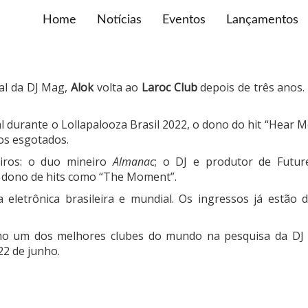
Home
Notícias
Eventos
Lançamentos
al da DJ Mag,
Alok
volta ao
Laroc Club
depois de três anos.
 durante o Lollapalooza Brasil 2022, o dono do hit “Hear 
os esgotados.
eiros: o duo mineiro
Almanac
; o DJ e produtor de Futu
, dono de hits como “The Moment”.
eletrônica brasileira e mundial. Os ingressos já estão d
mo um dos melhores clubes do mundo na pesquisa da DJ M
22 de junho.