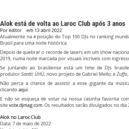
Alok está de volta ao Laroc Club após 3 anos
Por
editor
em
13 abril 2022
Atualmente na 4ͣ posição do Top 100 DJs no ranking mundi
Brasil para uma noite histórica.
Depois de quebrar o recorde de lasers em um show nacional
2019, numa noite marcada por visuais incríveis com ingress
Se juntando ao brasiliense está um time de DJs brasil
produtor
Santti
;
ÜHÜ
, novo projeto de Gabriel Mello; e
Zuffo
Não perca a chance de assistir a esse gigante da música 
clicando
aqui
.
E não se esqueça de votar na nossa casinha favorita co
site
vote.djmag.com
. Os resultados serão divulgados no dia 
Alok no Laroc Club
Data: 7 de maio de 2022