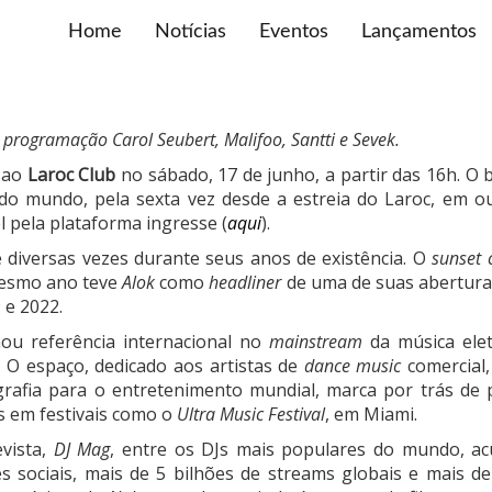
Home
Notícias
Eventos
Lançamentos
 programação Carol Seubert, Malifoo, Santti e Sevek.
a ao
Laroc Club
no sábado, 17 de junho, a partir das 16h. O 
 do mundo, pela sexta vez desde a estreia do Laroc, em
l pela plataforma ingresse (
aqui
).
diversas vezes durante seus anos de existência. O
sunset 
mesmo ano teve
Alok
como
headliner
de uma de suas aberturas
 e 2022.
ou referência internacional no
mainstream
da música ele
. O espaço, dedicado aos artistas de
dance music
comercial
grafia para o entretenimento mundial, marca por trás de
s em festivais como o
Ultra Music Festival
, em Miami.
evista,
DJ Mag
, entre os DJs mais populares do mundo, a
s sociais, mais de 5 bilhões de streams globais e mais 