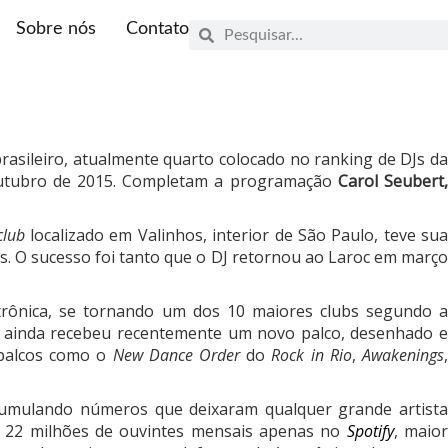
Sobre nós
Contato
brasileiro, atualmente quarto colocado no ranking de DJs d
 outubro de 2015. Completam a programação
Carol Seubert
club
localizado em Valinhos, interior de São Paulo, teve su
. O sucesso foi tanto que o DJ retornou ao Laroc em març
trônica, se tornando um dos 10 maiores clubs segundo 
, ainda recebeu recentemente um novo palco, desenhado e
 palcos como o
New Dance Order
do
Rock in Rio
,
Awakenings
cumulando números que deixaram qualquer grande artist
de 22 milhões de ouvintes mensais apenas no
Spotify
, maio