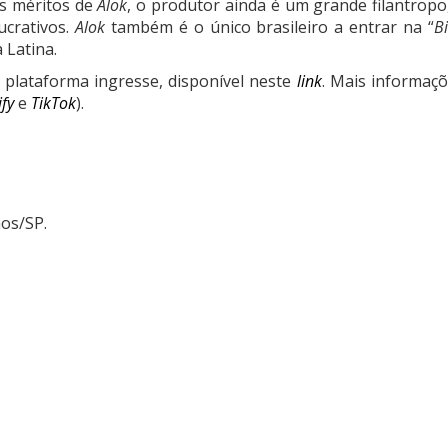
es méritos de
Alok
, o produtor ainda é um grande filantrop
ucrativos.
Alok
também é o único brasileiro a entrar na “
B
 Latina.
 plataforma ingresse, disponível neste
link
. Mais informaçõ
ify
e
TikTok
).
hos/SP.