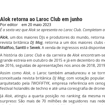
Alok retorna ao Laroc Club em junho
Por
editor
em
20 maio 2023
É a sexta vez que Alok se apresenta no Laroc Club. Completam a
Alok
, um dos maiores DJs e produtores do mundo, retorn
revista britânica
DJ Mag
, retorna a um dos maiores clubs
Malifoo, Santti
e
Sevek
. A venda de ingressos está disponíve
A história do
Laroc Club
e da carreira de
Alok
encontram-se 
grande estreia em outubro de 2015 e já em dezembro do 
de 2016, seguidas de apresentações nos anos de 2018, 2019
Assim como
Alok
, o Laroc também amadureceu e se torn
conceituada revista britânica
DJ Mag
, com votação popular
arquitetado pela
TWOFIFTYK
, empresa referência em ceno
festival holandês de techno e até uma coreografia de drone
Já
Alok
, atingiu a quarta posição no ranking da mesma r
surpreso: São mais de 70 milhões de seguidores nas rede