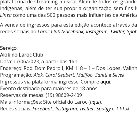
plataforma de streaming musical. Além de todos os grand
indígenas, além de ter sua própria organização sem fins l
Linea
como uma das 500 pessoas mais influentes da América
A venda de ingressos para esta edição acontece através da
redes sociais do
Laroc Club (
Facebook
,
Instagram
,
Twitter
,
Spot
Serviço:
Alok no Laroc Club
Data:
17/06/2023
, a partir das 16h.
Endereço: Rod. Dom Pedro I, KM 118 – 1 – Dos Lopes, Valin
Programação
: Alok, Carol Seubert, Malifoo, Santti
e
Sevek
.
Ingressos via plataforma ingresse. Compre
aqui
.
Evento destinado para maiores de 18 anos.
Reservas de mesas: (19) 98609-2409
Mais informações: Site oficial do Laroc (
aqui
).
Redes sociais:
Facebook
,
Instagram
,
Twitter
,
Spotify
e
TikTok
.