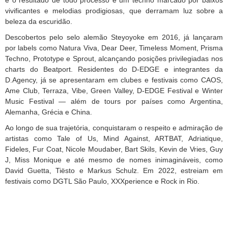
e o resultado de todo processo é um techno marcado por
baixos
vivificantes e
melodias prodigiosas, que derramam luz sobre a
beleza da escuridão.
Descobertos pelo selo alemão Steyoyoke em 2016, já lançaram
por labels como Natura Viva, Dear Deer, Timeless Moment, Prisma
Techno, Prototype e Sprout, alcançando posições privilegiadas nos
charts do Beatport. Residentes do D-EDGE e integrantes da
D.Agency, já se apresentaram em clubes e festivais como CAOS,
Ame Club, Terraza, Vibe, Green Valley, D-EDGE Festival e Winter
Music Festival — além de tours por países como Argentina,
Alemanha, Grécia e China.
Ao longo de sua trajetória, conquistaram o respeito e admiração de
artistas como Tale of Us, Mind Against,
ARTBAT,
Adriatique,
Fideles, Fur Coat, Nicole Moudaber, Bart Skils, Kevin de Vries, Guy
J, Miss Monique e até mesmo de nomes inimagináveis, como
David Guetta, Tiësto e Markus Schulz. Em 2022, estreiam em
festivais como DGTL São Paulo, XXXperience e Rock in Rio.