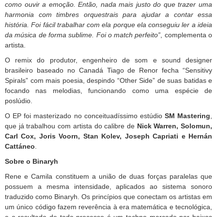
como ouvir a emoção. Então, nada mais justo do que trazer uma
harmonia com timbres orquestrais para ajudar a contar essa
história. Foi fácil trabalhar com ela porque ela conseguiu ler a ideia
da música de forma sublime. Foi o match perfeito”
, complementa o
artista.
O remix do produtor, engenheiro de som e sound designer
brasileiro baseado no Canadá Tiago de Renor fecha
“Sensitivy
Spirals” com mais poesia, despindo “Other Side” de suas batidas e
focando nas melodias, funcionando como uma espécie de
poslúdio.
O EP foi masterizado no conceituadíssimo estúdio
SM Mastering
,
que já trabalhou com
artista
do calibre de
Nick Warren, Solomun,
Carl Cox, Joris Voorn, Stan Kolev, Joseph Capriati e
Hernán
Cattáneo
.
Sobre o
Binaryh
Rene e Camila constituem a união de duas forças paralelas que
possuem a mesma intensidade, aplicados ao sistema sonoro
traduzido como
Binaryh.
Os princípios que conectam os artistas em
um único código fazem reverência à era matemática e tecnológica,