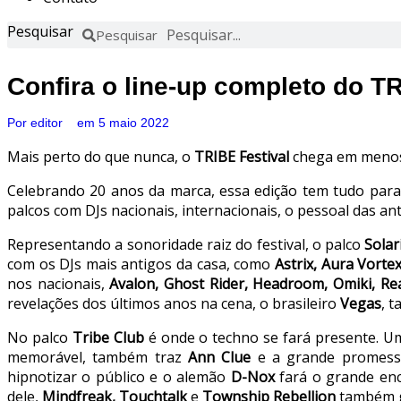
Pesquisar
Pesquisar
Confira o line-up completo do TR
Por
editor
em
5 maio 2022
Mais perto do que nunca, o
TRIBE Festival
chega em menos 
Celebrando 20 anos da marca, essa edição tem tudo para 
palcos com DJs nacionais, internacionais, o pessoal das an
Representando a sonoridade raiz do festival, o palco
Solar
com os DJs mais antigos da casa, como
Astrix, Aura Vorte
nos nacionais,
Avalon, Ghost Rider, Headroom, Omiki, Rea
revelações dos últimos anos na cena, o brasileiro
Vegas
, 
No palco
Tribe Club
é onde o techno se fará presente. U
memorável, também traz
Ann Clue
e a grande promess
hipnotizar o público e o alemão
D-Nox
fará o grande en
dele,
Mindfreak, Touchtalk
e
Township Rebellion
também g