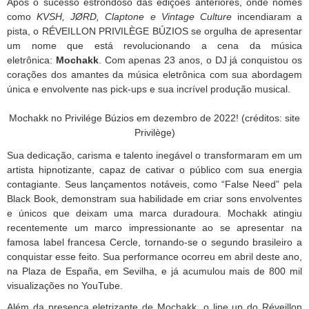
Após o sucesso estrondoso das edições anteriores, onde nomes
como
KVSH, JØRD, Claptone e Vintage Culture
incendiaram a
pista, o RÉVEILLON PRIVILÈGE BÚZIOS se orgulha de apresentar
um nome que está revolucionando a cena da música
eletrônica:
Mochakk
. Com apenas 23 anos, o DJ já conquistou os
corações dos amantes da música eletrônica com sua abordagem
única e envolvente nas pick-ups e sua incrível produção musical.
Mochakk no Privilége Búzios em dezembro de 2022! (créditos: site
Privilège)
Sua dedicação, carisma e talento inegável o transformaram em um
artista hipnotizante, capaz de cativar o público com sua energia
contagiante. Seus lançamentos notáveis, como “False Need” pela
Black Book, demonstram sua habilidade em criar sons envolventes
e únicos que deixam uma marca duradoura. Mochakk atingiu
recentemente um marco impressionante ao se apresentar na
famosa label francesa Cercle, tornando-se o segundo brasileiro a
conquistar esse feito. Sua performance ocorreu em abril deste ano,
na Plaza de España, em Sevilha, e já acumulou mais de 800 mil
visualizações no YouTube.
Além da presença eletrizante de Mochakk, o line up do Réveillon