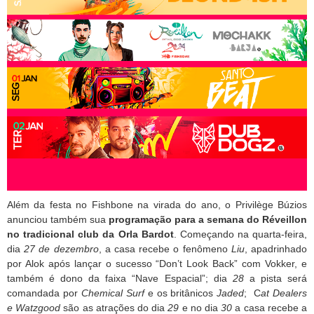
Além da festa no Fishbone na virada do ano, o Privilège Búzios
anunciou também sua
programação para a semana do Réveillon
no tradicional club da Orla Bardot
. Começando na quarta-feira,
dia
27 de dezembro
, a casa recebe o fenômeno
Liu
, apadrinhado
por Alok após lançar o sucesso “Don’t Look Back” com Vokker, e
também é dono da faixa “Nave Espacial”; dia
28
a pista será
comandada por
Chemical Surf
e os britânicos
Jaded
; C
at Dealers
e Watzgood
são as atrações do dia
29
e no dia
30
a casa recebe a