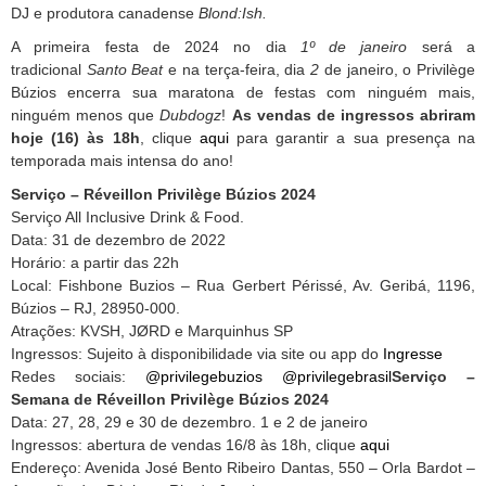
DJ e produtora canadense
Blond:Ish.
A primeira festa de 2024 no dia
1º de janeiro
será a
tradicional
Santo Beat
e na terça-feira, dia
2
de janeiro, o Privilège
Búzios encerra sua maratona de festas com ninguém mais,
ninguém menos que
Dubdogz
!
As vendas de ingressos abriram
hoje (16) às 18h
, clique
aqui
para garantir a sua presença na
temporada mais intensa do ano!
Serviço – Réveillon Privilège Búzios 2024
Serviço All Inclusive Drink & Food.
Data: 31 de dezembro de 2022
Horário: a partir das 22h
Local: Fishbone Buzios – Rua Gerbert Périssé, Av. Geribá, 1196,
Búzios – RJ, 28950-000.
Atrações: KVSH, JØRD e Marquinhus SP
Ingressos: Sujeito à disponibilidade via site ou app do
Ingresse
Redes sociais:
@privilegebuzios
@privilegebrasil
Serviço –
Semana de Réveillon Privilège Búzios 2024
Data: 27, 28, 29 e 30 de dezembro. 1 e 2 de janeiro
Ingressos: abertura de vendas 16/8 às 18h, clique
aqui
Endereço: Avenida José Bento Ribeiro Dantas, 550 – Orla Bardot –