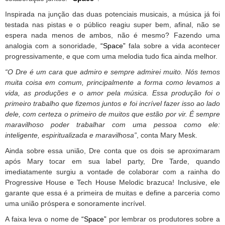
Inspirada na junção das duas potenciais musicais, a música já foi
testada nas pistas e o público reagiu super bem, afinal, não se
espera nada menos de ambos, não é mesmo? Fazendo uma
analogia com a sonoridade,
“Space”
fala sobre a vida acontecer
progressivamente, e que com uma melodia tudo fica ainda melhor.
“O Dre é um cara que admiro e sempre admirei muito. Nós temos
muita coisa em comum, principalmente a forma como levamos a
vida, as produções e o amor pela música. Essa produção foi o
primeiro trabalho que fizemos juntos e foi incrível fazer isso ao lado
dele, com certeza o primeiro de muitos que estão por vir. É sempre
maravilhoso poder trabalhar com uma pessoa como ele:
inteligente, espiritualizada e maravilhosa”
, conta Mary Mesk.
Ainda sobre essa união, Dre conta que os dois se aproximaram
após Mary tocar em sua label party, Dre Tarde, quando
imediatamente surgiu a vontade de colaborar com a rainha do
Progressive House e Tech House Melodic brazuca! Inclusive, ele
garante que essa é a primeira de muitas e define a parceria como
uma união próspera e sonoramente incrível.
A faixa leva o nome de
“Space”
por lembrar os produtores sobre a