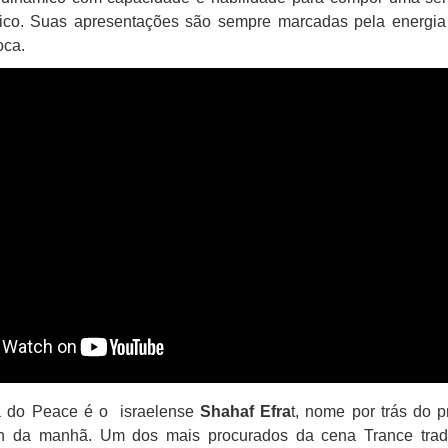
lico. Suas apresentações são sempre marcadas pela energi
oca.
ia do Peace é o israelense
Shahaf Efra
t, nome por trás do p
h da manhã. Um dos mais procurados da cena Trance tradi