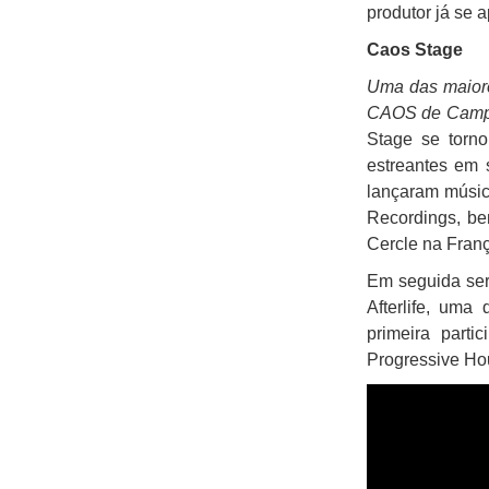
produtor já se 
Caos Stage
Uma das maiore
CAOS de Camp
Stage se torn
estreantes em
lançaram música
Recordings, be
Cercle na Fran
Em seguida se
Afterlife, uma
primeira part
Progressive Ho