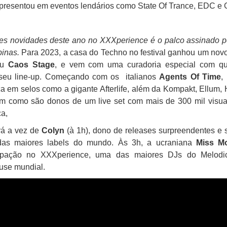
apresentou em eventos lendários como State Of Trance, EDC e 
s novidades deste ano no XXXperience é o palco assinado pe
inas.
Para 2023, a casa do Techno no festival ganhou um nov
ou
Caos Stage
, e vem com uma curadoria especial com qua
 seu line-up. Começando com os italianos
Agents Of Time
,
 em selos como a gigante Afterlife, além da Kompakt, Ellum, 
m como são donos de um live set com mais de 300 mil visua
ça,
rá a vez de
Colyn
(à 1h), dono de releases surpreendentes e 
 das maiores labels do mundo. Às 3h, a ucraniana
Miss M
icipação no XXXperience, uma das maiores DJs do Melod
use mundial.