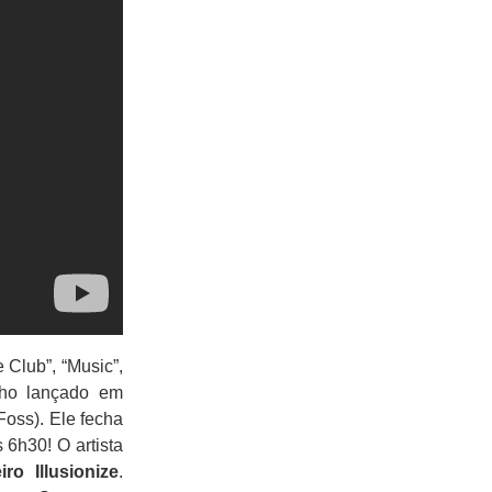
 Club”, “Music”,
lho lançado em
oss). Ele fecha
6h30! O artista
ro Illusionize
.