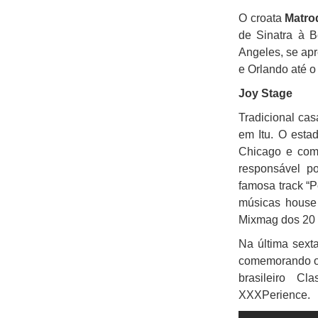
O croata
Matro
de Sinatra à B
Angeles, se ap
e Orlando até o
Joy Stage
Tradicional ca
em Itu. O esta
Chicago e com 
responsável p
famosa track “
músicas house 
Mixmag dos 20 
Na última sexta
comemorando os
brasileiro C
XXXPerience.