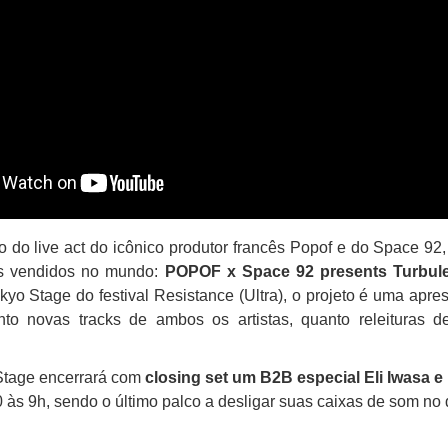
o do live act do icônico produtor francês Popof e do Space 92,
s vendidos no mundo:
POPOF x Space 92 presents Turbul
yo Stage do festival Resistance (Ultra), o projeto é uma apre
to novas tracks de ambos os artistas, quanto releituras d
Stage encerrará com
closing set um B2B especial Eli Iwasa e
 às 9h, sendo o último palco a desligar suas caixas de som no