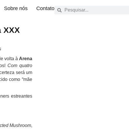
Sobre nós
Contato
a XXX
s
de volta à
Arena
nos!
Com quatro
certeza será um
ecido como “mãe
ners estreantes
fected Mushroom
,