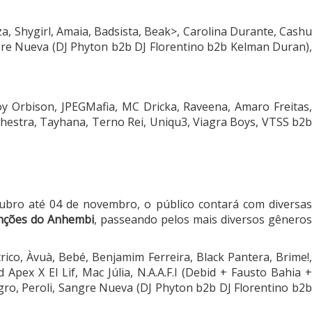
, Shygirl, Amaia, Badsista, Beak>, Carolina Durante, Cashu
angre Nueva (DJ Phyton b2b DJ Florentino b2b Kelman Duran),
oy Orbison, JPEGMafia, MC Dricka, Raveena, Amaro Freitas,
chestra, Tayhana, Terno Rei, Uniqu3, Viagra Boys, VTSS b2b
bro até 04 de novembro, o público contará com diversas
enções do Anhembi
, passeando pelos mais diversos gênero
rico, Àvuà, Bebé, Benjamim Ferreira, Black Pantera, Brime!,
pex X El Lif, Mac Júlia, N.A.A.F.I (Debid + Fausto Bahia +
ro, Peroli, Sangre Nueva (DJ Phyton b2b DJ Florentino b2b