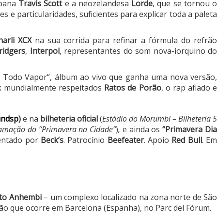
rbana
Travis Scott
e a neozelandesa
Lorde
, que se tornou 
 e particularidades, suficientes para explicar toda a palet
harli XCX
na sua corrida para refinar a fórmula do refrã
ridgers
,
Interpol
, representantes do som nova-iorquino d
l a Todo Vapor”, álbum ao vivo que ganha uma nova versão
ck mundialmente respeitados
Ratos de Porão
, o rap afiado 
undsp
)
e na
bilheteria oficial
(
Estádio do Morumbi – Bilheteria 
gramação do “Primavera na Cidade”
)
,
e ainda os
“Primavera Di
entado por
Beck’s
. Patrocínio
Beefeater
. Apoio
Red Bull
. E
ito Anhembi
– um complexo localizado na zona norte de Sã
ão que ocorre em Barcelona (Espanha), no Parc del Fórum.