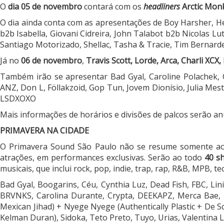
O
dia
05 de novembro
contará com os
headliners
Arctic Mon
O dia ainda conta com as apresentações de Boy Harsher, He
b2b Isabella, Giovani Cidreira, John Talabot b2b Nicolas L
Santiago Motorizado, Shellac, Tasha & Tracie, Tim Bernarde
Já no
06 de
novembro
,
Travis Scott, Lorde, Arca, Charli XCX
Também irão se apresentar Bad Gyal, Caroline Polachek, C
ANZ, Don L, Föllakzoid, Gop Tun, Jovem Dionísio, Julia Me
LSDXOXO
Mais informações de horários e divisões de palcos serão a
PRIMAVERA NA CIDADE
O Primavera Sound São Paulo não se resume somente ao D
atrações, em performances exclusivas. Serão ao todo
40 s
musicais, que inclui rock, pop, indie, trap, rap, R&B, MPB, t
Bad Gyal, Boogarins, Céu, Cynthia Luz, Dead Fish, FBC, Lin
BRVNKS, Carolina Durante, Crypta, DEEKAPZ, Merca Bae, Föll
Mexican Jihad) + Nyege Nyege (Authentically Plastic + De
Kelman Duran), Sidoka, Teto Preto, Tuyo, Urias, Valentina