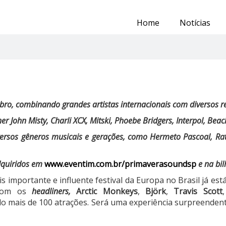
Home
Notícias
embro, combinando grandes artistas internacionais com diversos
her John Misty, Charli XCX, Mitski, Phoebe Bridgers, Interpol, Bea
versos gêneros musicais e gerações, como Hermeto Pascoal, Rat
dquiridos em
www.eventim.com.br/primaverasoundsp
e na bil
is importante e influente festival da Europa no Brasil já est
 com os
headliners,
Arctic Monkeys
,
Björk
,
Travis Scott
do mais de 100 atrações. Será uma experiência surpreenden