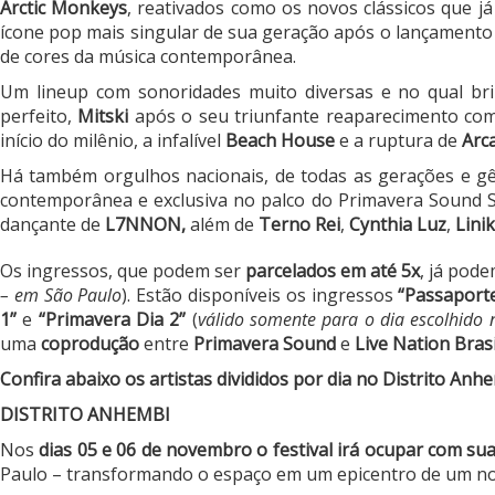
Arctic Monkeys
, reativados como os novos clássicos que j
ícone pop mais singular de sua geração após o lançament
de cores da música contemporânea.
Um lineup com sonoridades muito diversas e no qual br
perfeito,
Mitski
após o seu triunfante reaparecimento com 
início do milênio, a infalível
Beach House
e a ruptura de
Arc
Há também orgulhos nacionais, de todas as gerações e g
contemporânea e exclusiva no palco do Primavera Sound 
dançante de
L7NNON,
além de
Terno Rei
,
Cynthia Luz
,
Lini
Os ingressos, que podem ser
parcelados em até 5x
, já pod
– em São Paulo
). Estão disponíveis os ingressos
“Passaport
1”
e
“Primavera Dia 2”
(
válido somente para o dia escolhido 
uma
coprodução
entre
Primavera Sound
e
Live Nation Brasi
Confira abaixo os artistas divididos por dia no Distrito Anh
DISTRITO ANHEMBI
Nos
dias 05 e 06 de novembro o festival irá ocupar com s
Paulo – transformando o espaço em um epicentro de um nov