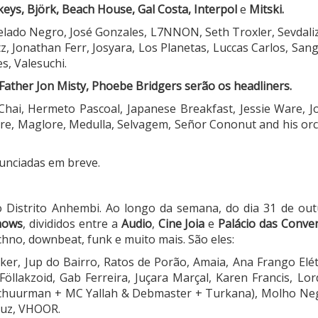
keys,
Björk
, Beach House, Gal Costa, Interpol
e
Mitski.
lado Negro, José Gonzales, L7NNON, Seth Troxler, Sevdaliza
utz, Jonathan Ferr, Josyara, Los Planetas, Luccas Carlos, S
s, Valesuchi.
, Father Jon Misty, Phoebe Bridgers serão os headliners.
hai, Hermeto Pascoal, Japanese Breakfast, Jessie Ware, J
stre, Maglore, Medulla, Selvagem, Señor Cononut and his or
nunciadas em breve.
istrito Anhembi. Ao longo da semana, do dia 31 de outu
hows
, divididos entre a
Audio
,
Cine Joia
e
Palácio das Conv
echno, downbeat, funk e muito mais. São eles:
iker, Jup do Bairro, Ratos de Porão, Amaia, Ana Frango Elét
akzoid, Gab Ferreira, Juçara Marçal, Karen Francis, Lord A
 Schuurman + MC Yallah & Debmaster + Turkana), Molho Neg
 Luz, VHOOR.