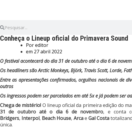
Conheça o Lineup oficial do Primavera Sound
Por
editor
em
27 abril 2022
O festival acontecerá do dia 31 de outubro até o dia 6 de nov
Os headliners são Arctic Monkeys, Björk, Travis Scott, Lorde, Fat
Entre as apresentações confirmados, orgulhos nacionais de di
outros
Os ingressos podem ser parcelados em até 5x e já podem ser a
Chega de mistério!
O lineup oficial da primeira edição do ma
31 de outubro até o dia 6 de novembro
, e conta
Bridgers
,
Interpol
,
Beach House
,
Arca
e
Gal Costa
totalizan
única.