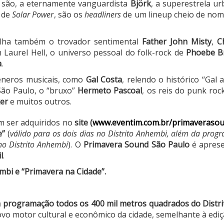
á são, a eternamente vanguardista
Björk
, a superestrela u
o de
Solar Power
, são os
headliners
de um lineup cheio de nomes
ilha também o trovador sentimental
Father John Misty
,
C
Laurel Hell, o universo pessoal do folk-rock de
Phoebe B
a
.
êneros musicais, como
Gal Costa
, relendo o histórico “Ga
São Paulo, o “bruxo”
Hermeto Pascoal
, os reis do punk ro
ker
e muitos outros.
em ser adquiridos no
site (
www.eventim.com.br/primaveraso
e”
(
válido para os dois dias no Distrito Anhembi, além da pro
no Distrito Anhembi
). O
Primavera Sound São Paulo
é apres
l
.
embi e “Primavera na Cidade”.
ua programação todos os 400 mil metros quadrados do Distr
o motor cultural e econômico da cidade, semelhante à ediç