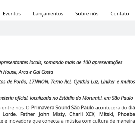
Eventos
Lançamentos
Sobre nós
Contato
 representantes locais, somando mais de 100 apresentações
ch House, Arca e Gal Costa
os de Porão, L7NNON, Terno Rei, Cynthia Luz, Liniker e muitos
heteria oficial,
localizada no Estádio do Morumbi, em São Paulo
á entre nós. O
Primavera Sound São Paulo
acontecerá do
di
,
Lorde
,
Father John Misty
,
Charli XCX
,
Mitski
,
Phoeb
te e inovadora que conecta a música com cultura de maneir