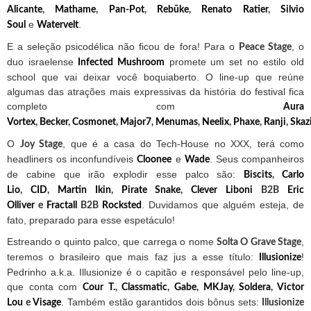
Alicante
,
Mathame
,
Pan-Pot
,
Rebūke
,
Renato Ratier
,
Silvio
e
.
Soul
Watervelt
E a seleção psicodélica não ficou de fora! Para o
, o
Peace Stage
duo israelense
promete um set no estilo old
Infected Mushroom
school que vai deixar você boquiaberto. O line-up que reúne
algumas das atrações mais expressivas da história do festival fica
completo com
Aura
Vortex
,
Becker
,
Cosmonet
,
Major7
,
Menumas
,
Neelix
,
Phaxe
,
Ranji
,
Skaz
O
, que é a casa do Tech-House no XXX, terá como
Joy Stage
headliners os inconfundíveis
e
. Seus companheiros
Cloonee
Wade
de cabine que irão explodir esse palco são:
Biscits
,
Carlo
Lio
,
CID
,
Martin Ikin
,
Pirate Snake
,
Clever Liboni
B2B
Eric
. Duvidamos que alguém esteja, de
Olliver
e
Fractall
B2B
Rocksted
fato, preparado para esse espetáculo!
Estreando o quinto palco, que carrega o nome
,
Solta O Grave Stage
teremos o brasileiro que mais faz jus a esse título:
!
Illusionize
Pedrinho a.k.a. Illusionize é o capitão e responsável pelo line-up,
que conta com
Cour T.
,
Classmatic
,
Gabe
,
MKJay
,
Soldera
,
Victor
. Também estão garantidos dois bônus sets:
Lou
e
Visage
Illusionize