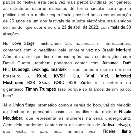
palcos do festival está cada vez mais perto! Divididas por gênero,
as estruturas estarão dispostas de forma circular para que o
público tenha a melhor experiência possível nessa comemoração
de 25 anos de um dos festivais de música eletrônica mais antigos
do mundo, que ocorre no dia
, com
23 de abril de 2022
mais de 50
.
atrações
No
, misturando DJs nacionais e internacionais,
Love Stage
contamos com o headliner pela primeira vez no Brasil:
!
Morten
Além do astro que ficou famoso após suas colaborações com
David Guetta, também podemos contar com
Almanac
,
Daft
– que também estreia em solo
Hill
,
Dubdogz
,
Evokings
,
Imanbek
brasileiro -,
Kubi
,
KVSH
,
Liu
,
Vini Vici
,
Infected
e o retorno do
Mushroom
B2B
Skazi
,
JØRD
B2B
Zuffo
gigantesco
! Isso porque só falamos de um palco,
Timmy Trumpet
hein?
Já o
, prometido como a cereja do bolo, vai do Melodic
Union Stage
ao Techno e, pensando assim, a headliner da noite é
Nicole
, que representa as mulheres na cena underground.
Moudaber
Além dela, podemos contar com as sonzeiras de
,
Anfisa Letyago
que visita o país pela primeira vez,
Fideles,
Ilario