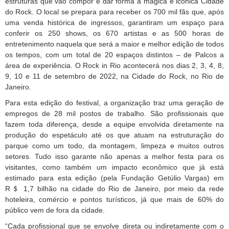
estruturas que vão compor e dar forma a mágica e icônica Cidade
do Rock. O local se prepara para receber os 700 mil fãs que, após
uma venda histórica de ingressos, garantiram um espaço para
conferir os 250 shows, os 670 artistas e as 500 horas de
entretenimento naquela que será a maior e melhor edição de todos
os tempos, com um total de 20 espaços distintos – de Palcos a
área de experiência. O Rock in Rio acontecerá nos dias 2, 3, 4, 8,
9, 10 e 11 de setembro de 2022, na Cidade do Rock, no Rio de
Janeiro.
Para esta edição do festival, a organização traz uma geração de
empregos de 28 mil postos de trabalho. São profissionais que
fazem toda diferença, desde a equipe envolvida diretamente na
produção do espetáculo até os que atuam na estruturação do
parque como um todo, da montagem, limpeza e muitos outros
setores. Tudo isso garante não apenas a melhor festa para os
visitantes, como também um impacto econômico que já está
estimado para esta edição (pela Fundação Getúlio Vargas) em
R＄ 1,7 bilhão na cidade do Rio de Janeiro, por meio da rede
hoteleira, comércio e pontos turísticos, já que mais de 60% do
público vem de fora da cidade.
“Cada profissional que se envolve direta ou indiretamente com o