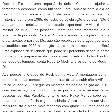
Rock in Rio tem uma importância única. Capaz de ajudar a
fomentar a economia como um todo. Estou ansioso para o dia do
reencontro, do abraço. Em 2 de setembro teremos um dia
histórico, como em 1985, de festa, de celebração e de paz. Não é
apenas sobre música, mas sobretudo experiência. A vida é muito
melhor ao vivo. E as pessoas urgem por este momento. Se a
abertura de portas do Rock in Rio já era emblemática para nós, da
organização, e para os fãs, que são recebidos de braços abertos e
aplaudidos, em 2022 a emoção não caberá no nosso peito. Será
uma explosão de felicidade que pode ser percebida desde já neste
momento de preparação da maior e melhor edição do Rock in Rio
de todos os tempos.” conta Roberto Medina, presidente do Rock in
Rio.
Aos poucos a Cidade do Rock ganha vida. A montagem de um
quebra-cabeças começa e as primeiras áreas a subir são a VIP e o
Palco Mundo. A VIP segue os mesmos moldes da edição de 2019,
com um espaço de 3.680m², e se prepara para receber 5 mil
pessoas por dia. Paralelamente, o novo Palco Mundo sobe com
toda a sua imponência e grandiosidade. A estrutura terá um visual
mais robusto e ainda mais moderno com quase 200 toneladas de
aço, equivalentes a 200 carros, totalmente reciclado. Com mais de