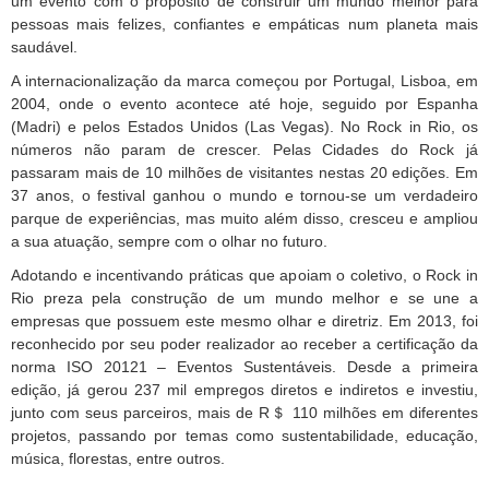
um evento com o propósito de construir um mundo melhor para
pessoas mais felizes, confiantes e empáticas num planeta mais
saudável.
A internacionalização da marca começou por Portugal, Lisboa, em
2004, onde o evento acontece até hoje, seguido por Espanha
(Madri) e pelos Estados Unidos (Las Vegas). No Rock in Rio, os
números não param de crescer. Pelas Cidades do Rock já
passaram mais de 10 milhões de visitantes nestas 20 edições. Em
37 anos, o festival ganhou o mundo e tornou-se um verdadeiro
parque de experiências, mas muito além disso, cresceu e ampliou
a sua atuação, sempre com o olhar no futuro.
Adotando e incentivando práticas que apoiam o coletivo, o Rock in
Rio preza pela construção de um mundo melhor e se une a
empresas que possuem este mesmo olhar e diretriz. Em 2013, foi
reconhecido por seu poder realizador ao receber a certificação da
norma ISO 20121 – Eventos Sustentáveis. Desde a primeira
edição, já gerou 237 mil empregos diretos e indiretos e investiu,
junto com seus parceiros, mais de R＄ 110 milhões em diferentes
projetos, passando por temas como sustentabilidade, educação,
música, florestas, entre outros.