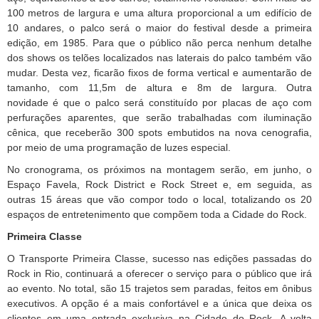
100 metros de largura e uma altura proporcional a um edifício de
10 andares, o palco será o maior do festival desde a primeira
edição, em 1985. Para que o público não perca nenhum detalhe
dos shows os telões localizados nas laterais do palco também vão
mudar. Desta vez, ficarão fixos de forma vertical e aumentarão de
tamanho, com 11,5m de altura e 8m de largura. Outra
novidade é que o palco será constituído por placas de aço com
perfurações aparentes, que serão trabalhadas com iluminação
cênica, que receberão 300 spots embutidos na nova cenografia,
por meio de uma programação de luzes especial.
No cronograma, os próximos na montagem serão, em junho, o
Espaço Favela, Rock District e Rock Street e, em seguida, as
outras 15 áreas que vão compor todo o local, totalizando os 20
espaços de entretenimento que compõem toda a Cidade do Rock.
Primeira Classe
O Transporte Primeira Classe, sucesso nas edições passadas do
Rock in Rio, continuará a oferecer o serviço para o público que irá
ao evento. No total, são 15 trajetos sem paradas, feitos em ônibus
executivos. A opção é a mais confortável e a única que deixa os
clientes em uma entrada exclusiva na Cidade do Rock. A volta