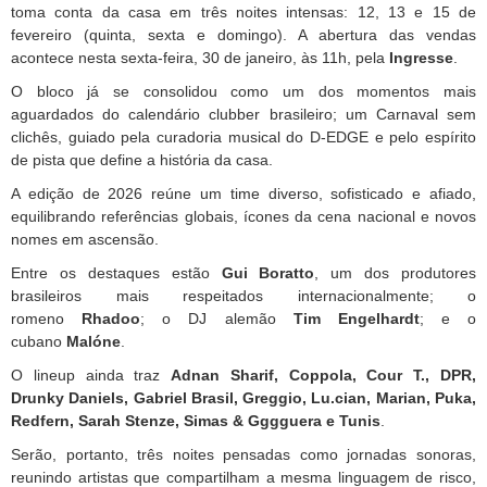
toma conta da casa em três noites intensas: 12, 13 e 15 de
fevereiro (quinta, sexta e domingo). A abertura das vendas
acontece nesta sexta-feira, 30 de janeiro, às 11h, pela
Ingresse
.
O bloco já se consolidou como um dos momentos mais
aguardados do calendário clubber brasileiro; um Carnaval sem
clichês, guiado pela curadoria musical do D-EDGE e pelo espírito
de pista que define a história da casa.
A edição de 2026 reúne um time diverso, sofisticado e afiado,
equilibrando referências globais, ícones da cena nacional e novos
nomes em ascensão.
Entre os destaques estão
Gui Boratto
, um dos produtores
brasileiros mais respeitados internacionalmente; o
romeno
Rhadoo
; o DJ alemão
Tim Engelhardt
; e o
cubano
Malóne
.
O lineup ainda traz
Adnan Sharif, Coppola, Cour T., DPR,
Drunky Daniels, Gabriel Brasil, Greggio, Lu.cian, Marian, Puka,
Redfern, Sarah Stenze, Simas & Gggguera e Tunis
.
Serão, portanto, três noites pensadas como jornadas sonoras,
reunindo artistas que compartilham a mesma linguagem de risco,