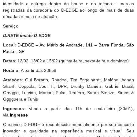
identidade e entrega dentro da house e do techno – marcas
registradas da curadoria do D-EDGE ao longo de mais de duas
décadas e meia de atuação.
Serviço
D.RETE inside D-EDGE
Local
:
D-EDGE – Av. Mário de Andrade, 141 – Barra Funda, São
Paulo – SP
Datas
: 12/02, 13/02 e 15/02 (quinta-feira, sexta-feira e domingo)
Horário
: A partir das 23h59
Atrações
: Gui Boratto, Rhadoo, Tim Engelhardt, Malóne, Adnan
Sharif, Coppola, Cour T., DPR, Drunky Daniels, Gabriel Brasil,
Greggio, Lu.cian, Marian, Puka, Redfern, Sarah Stenze, Simas &
Gggguera e Tunis
Ingressos
: Venda a partir das 11h de sexta-feira (30/01),
via
Ingresse
O icônico D-EDGE é reconhecido mundialmente por seu conceito
inovador e qualidade na experiência musical e visual. Seu