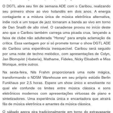
O DGTL abre seu fim de semana ADE com o Caribou, realizando
seu primeiro show ao vivo holandês em dois anos. A energia
contagiante e a mistura única de música eletrônica alternativa,
indie rock e um toque de jazz tornaram a banda ao vivo em torno
de Dan Snaith de alto nível. O canadense provou no início deste
ano que o Caribou também carrega uma picada crua, lançando a
faixa de clube não adulterada “Honey” para ampla aclamação da
crítica. Essa vantagem por si só promete tornar o show DGTL ADE
do Caribou uma experiência inesquecível. Caribou será seguido
por uma noite de techno melódico, com apresentações de Colyn,
Jan Blomqvist (+bateria), Mathame, Fideles, Nicky Elisabeth e Miss
Monique, entre outros.
Na sexta-feira, Nils Frahm proporcionará uma noite mágica,
transformando o NDSM Warehouse em seu próprio estúdio Berlin
Funkhaus por 2,5 horas. Espere um show único e envolvente no
qual ele confunde os limites entre música clássica e sons
eletrônicos modernos com apresentações virtuosas de piano e
sintetizadores. Uma experiência única e encantadora que atrairá
fãs de música eletrônica e amantes da música clássica.
O sábado agora gira tradicionalmente em torno do extravagante