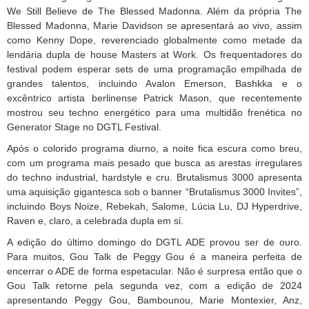
We Still Believe de The Blessed Madonna. Além da própria The
Blessed Madonna, Marie Davidson se apresentará ao vivo, assim
como Kenny Dope, reverenciado globalmente como metade da
lendária dupla de house Masters at Work. Os frequentadores do
festival podem esperar sets de uma programação empilhada de
grandes talentos, incluindo Avalon Emerson, Bashkka e o
excêntrico artista berlinense Patrick Mason, que recentemente
mostrou seu techno energético para uma multidão frenética no
Generator Stage no DGTL Festival.
Após o colorido programa diurno, a noite fica escura como breu,
com um programa mais pesado que busca as arestas irregulares
do techno industrial, hardstyle e cru. Brutalismus 3000 apresenta
uma aquisição gigantesca sob o banner “Brutalismus 3000 Invites”,
incluindo Boys Noize, Rebekah, Salome, Lúcia Lu, DJ Hyperdrive,
Raven e, claro, a celebrada dupla em si.
A edição do último domingo do DGTL ADE provou ser de ouro.
Para muitos, Gou Talk de Peggy Gou é a maneira perfeita de
encerrar o ADE de forma espetacular. Não é surpresa então que o
Gou Talk retorne pela segunda vez, com a edição de 2024
apresentando Peggy Gou, Bambounou, Marie Montexier, Anz,