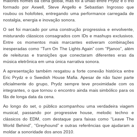
maiores nomes da cena global, mas foi a união entre Prydz e o trio
formado por Axwell, Steve Angello e Sebastian Ingrosso que
roubou os holofotes, entregando uma performance carregada de
nostalgia, energia e inovação sonora.
O set foi marcado por uma construção progressiva e envolvente,
misturando clássicos consagrados com IDs e mashups exclusivos.
Entre os momentos mais marcantes estiveram combinações
inesperadas como “Turn On The Lights Again” com “Pjanoo”, além
de releituras e transições que conectaram diferentes eras da
música eletrônica em uma única narrativa sonora.
A apresentação também resgatou a forte conexão histórica entre
Eric Prydz e o Swedish House Mafia. Apesar de não fazer parte
oficialmente do grupo, Prydz sempre teve proximidade com os
integrantes, o que tornou o encontro ainda mais simbólico para os
fãs de longa data da cena.
Ao longo do set, o público acompanhou uma verdadeira viagem
musical, passando por progressive house, melodic techno e
clássicos do EDM, com destaque para faixas como “Leave The
World Behind”, “Greyhound” e outras referências que ajudaram a
moldar a sonoridade dos anos 2010.