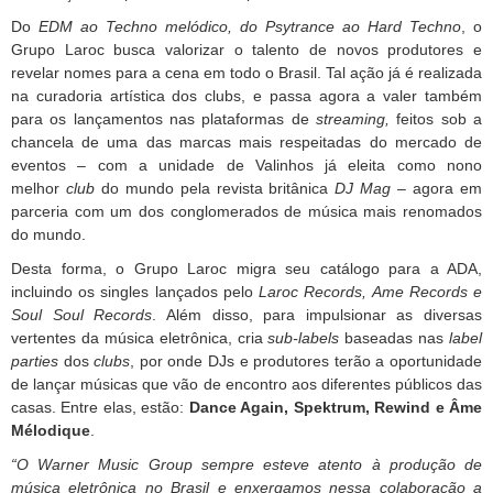
Do
EDM ao Techno melódico, do Psytrance ao Hard Techno
, o
Grupo Laroc busca valorizar o talento de novos produtores e
revelar nomes para a cena em todo o Brasil. Tal ação já é realizada
na curadoria artística dos clubs, e passa agora a valer também
para os lançamentos nas plataformas de
streaming,
feitos sob a
chancela de uma das marcas mais respeitadas do mercado de
eventos – com a unidade de Valinhos já eleita como nono
melhor
club
do mundo pela revista britânica
DJ Mag
– agora em
parceria com um dos conglomerados de música mais renomados
do mundo.
Desta forma, o Grupo Laroc migra seu catálogo para a ADA,
incluindo os singles lançados pelo
Laroc Records, Ame Records e
Soul Soul Records
. Além disso, para impulsionar as diversas
vertentes da música eletrônica, cria
sub-labels
baseadas nas
label
parties
dos
clubs
, por onde DJs e produtores terão a oportunidade
de lançar músicas que vão de encontro aos diferentes públicos das
casas. Entre elas, estão:
Dance Again, Spektrum, Rewind e Âme
Mélodique
.
“O Warner Music Group sempre esteve atento à produção de
música eletrônica no Brasil e enxergamos nessa colaboração a