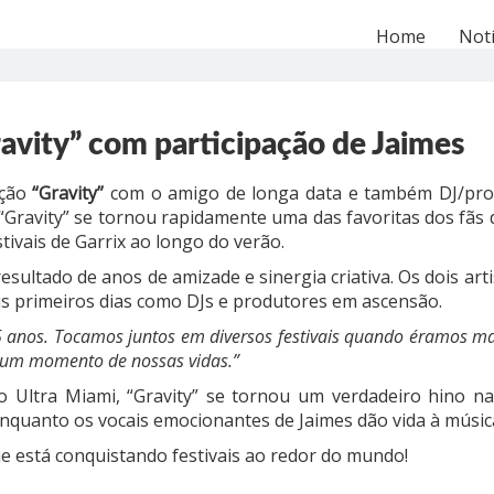
Home
Notí
avity” com participação de Jaimes
ação
“Gravity”
com o amigo de longa data e também DJ/pro
. “Gravity” se tornou rapidamente uma das favoritas dos fãs 
ivais de Garrix ao longo do verão.
esultado de anos de amizade e sinergia criativa. Os dois ar
us primeiros dias como DJs e produtores em ascensão.
anos. Tocamos juntos em diversos festivais quando éramos mais
lgum momento de nossas vidas.”
 Ultra Miami, “Gravity” se tornou um verdadeiro hino na
enquanto os vocais emocionantes de Jaimes dão vida à músic
ue está conquistando festivais ao redor do mundo!