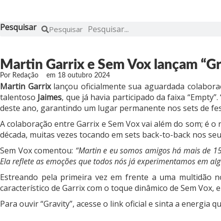
Pesquisar
Pesquisar
Martin Garrix e Sem Vox lançam “Gr
Por
Redação
em
18 outubro 2024
Martin Garrix
lançou oficialmente sua aguardada colabor
talentoso
Jaimes
, que já havia participado da faixa “Empty”
deste ano, garantindo um lugar permanente nos sets de fest
A colaboração entre Garrix e Sem Vox vai além do som; é o r
década, muitas vezes tocando em sets back-to-back nos se
Sem Vox comentou:
“Martin e eu somos amigos há mais de 15 
Ela reflete as emoções que todos nós já experimentamos em a
Estreando pela primeira vez em frente a uma multidão no
característico de Garrix com o toque dinâmico de Sem Vox, 
Para ouvir “Gravity”, acesse o
link oficial
e sinta a energia q