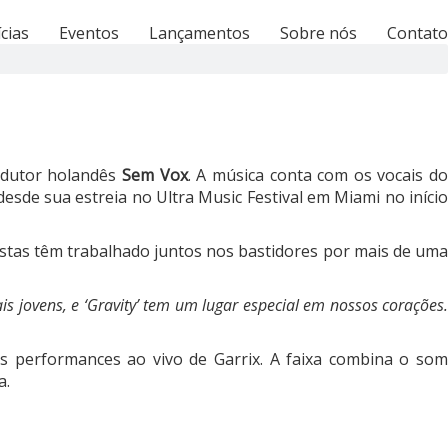
cias
Eventos
Lançamentos
Sobre nós
Contato
dutor holandês
Sem Vox
. A música conta com os vocais d
desde sua estreia no Ultra Music Festival em Miami no iníci
tistas têm trabalhado juntos nos bastidores por mais de uma
 jovens, e ‘Gravity’ tem um lugar especial em nossos corações.
s performances ao vivo de Garrix. A faixa combina o som
a.