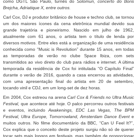
como DGTL São Paulo, turnês do
Solomun, concerto do Boris
Brejcha, Adriatique X, entre outros.
Carl Cox, DJ e produtor britânico de house e techno club, se tornou
um dos maiores ícones da cena eletrônica mundial devido sua
grande trajetória e pioneirismo. Nascido em julho de 1962,
atualmente com 61 anos, o artista tem o título de lenda por
diversos motivos. Entre eles está a organização de uma residência
conhecida como “Music is Revolution” durante 15 anos, em todas
as temporadas de verão no clube Space Ibiza, com sets
transmitidos ao vivo direto do club para rádios e internet. A última
temporada da residência de Cox foi intitulada “O Capítulo Final”
durante o verão de 2016, quando a casa encerrou as atividades,
com uma apresentação final do artista em 20 de setembro,
tocando vinil e CDJ, em um long-set de dez horas.
Em 2004, Cox estreou na arena
Carl Cox & Friends no Ultra Music
Festival,
que acontece até hoje. O palco percorreu outros festivais
e eventos, incluindo
Awakenings, EDC Las Vegas, The BPM
Festival, Ultra Europe, Tomorrowland, Amsterdam Dance Event
e
muitos outros. No filme documentário da BBC, “Can U Feel It?”,
Cox explica que o conceito deste projeto surgiu não só de querer
tocar sets mais longos em festivais, mas também de proporcionar