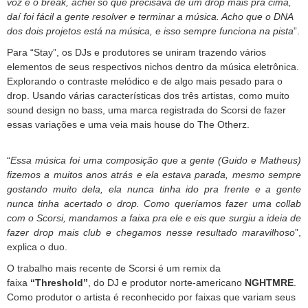
voz e o break, achei só que precisava de um drop mais pra cima,
daí foi fácil a gente resolver e terminar a música. Acho que o DNA
dos dois projetos está na música, e isso sempre funciona na pista
”.
Para “Stay”, os DJs e produtores se uniram trazendo vários
elementos de seus respectivos nichos dentro da música eletrônica.
Explorando o contraste melódico e de algo mais pesado para o
drop. Usando várias características dos três artistas, como muito
sound design no bass, uma marca registrada do Scorsi de fazer
essas variações e uma veia mais house do The Otherz.
“
Essa música foi uma composição que a gente (Guido e Matheus)
fizemos a muitos anos atrás e ela estava parada, mesmo sempre
gostando muito dela, ela nunca tinha ido pra frente e a gente
nunca tinha acertado o drop. Como queríamos fazer uma collab
com o Scorsi, mandamos a faixa pra ele e eis que surgiu a ideia de
fazer drop mais club e chegamos nesse resultado maravilhoso
”,
explica o duo.
O trabalho mais recente de Scorsi é um remix da
faixa
“Threshold”
, do DJ e produtor norte-americano
NGHTMRE
.
Como produtor o artista é reconhecido por faixas que variam seus