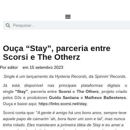
Ouça “Stay”, parceria entre
Scorsi e The Otherz
Por
editor
em
15 setembro 2023
Single é um lançamento da Hysteria Records, da Spinnin’ Records.
Já está disponível nas principais plataformas digitais o
single
“Stay”
, parceria entre
Scorsi
e
The Otherz
, projeto criado
pelos DJs e produtores
Guido Santana
e
Matheus Ballesteros
.
Ouça e baixe aqui:
https://links.scorsi.net/stay
.
Scorsi conta que: “
A gente é amigo há uns bons anos, sempre teve
aquele papo de camarim ‘ah, bora fazer um som e tal’, mas nunca
tinha rolado. Eles mandaram a primeira idéia de Stay e eu amei a