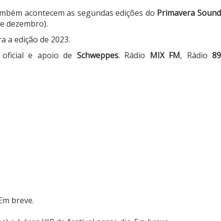
 também acontecem as segundas edições do
Primavera Soun
de dezembro).
a a edição de 2023.
oficial e apoio de
Schweppes
. Rádio
MIX FM
, Rádio
8
 Em breve.