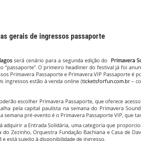
das gerais de ingressos passaporte
lagos
será cenário para a segunda edição do
Primavera S
ipo “passaporte”. O primeiro headliner do festival já foi a
ressos Primavera Passaporte e Primavera VIP Passaporte é po
Os ingressos estão à venda online (
ticketsforfun.com.br
– co
poderão escolher Primavera Passaporte, que oferece acesso 
lha pela capital paulista na semana do Primavera Sound 
 e a semana pré-evento é o Primavera Passaporte VIP, que ta
á adquirir a Entrada Solidária, uma categoria que proporcio
sa do Zezinho, Orquestra Fundação Bachiana e Casa de Davi
3
e está sujeito à disponibilidade de ingresso.