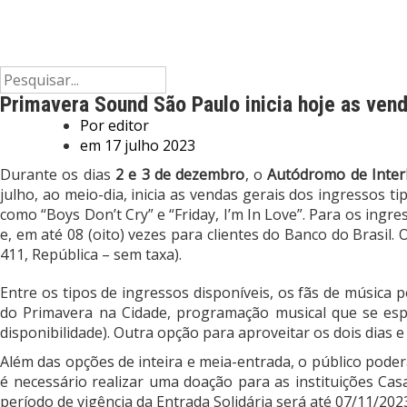
Primavera Sound São Paulo inicia hoje as ven
Por
editor
em
17 julho 2023
Durante os dias
2 e 3 de dezembro
, o
Autódromo de Inter
julho, ao meio-dia, inicia as vendas gerais dos ingressos t
como “Boys Don’t Cry” e “Friday, I’m In Love”. Para os ing
e, em até 08 (oito) vezes para clientes do Banco do Brasil. 
411, República – sem taxa).
Entre os tipos de ingressos disponíveis, os fãs de música 
do Primavera na Cidade, programação musical que se espa
disponibilidade). Outra opção para aproveitar os dois dias
Além das opções de inteira e meia-entrada, o público poder
é necessário realizar uma doação para as instituições Ca
período de vigência da Entrada Solidária será até
07/11/202