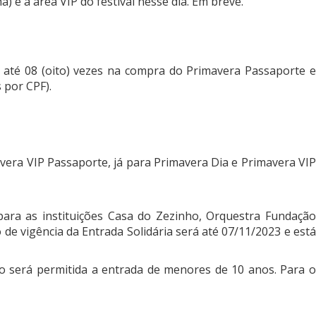
) e à área VIP do festival nesse dia. Em breve.
 até 08 (oito) vezes na compra do Primavera Passaporte e
 por CPF).
vera VIP Passaporte, já para Primavera Dia e Primavera VIP
ara as instituições Casa do Zezinho, Orquestra Fundação
 de vigência da Entrada Solidária será até
07/11/2023
e est
 será permitida a entrada de menores de 10 anos. Para 