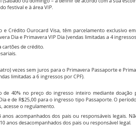
l (sábado ou domingo – a definir de acordo com a sua escolha
do festival e à área VIP.
o e Crédito Ourocard Visa, têm parcelamento exclusivo em
era Dia e Primavera VIP Dia (vendas limitadas a 4 ingressos
cartões de crédito.
sariais.
atro) vezes sem juros para o Primavera Passaporte e Prima
ndas limitadas a 6 ingressos por CPF).
o de 40% no preço do ingresso inteiro mediante doação p
Dia e de R$25,00 para o ingresso tipo Passaporte. O período
s, acesse o regulamento.
 anos acompanhados dos pais ou responsáveis legais. Não
 10 anos desacompanhados dos pais ou responsável legal.