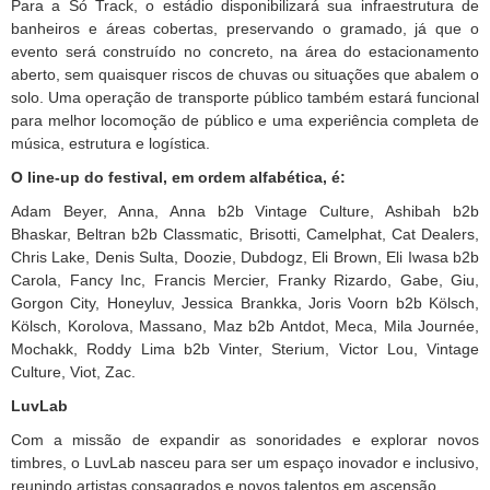
Para a Só Track, o estádio disponibilizará sua infraestrutura de
banheiros e áreas cobertas, preservando o gramado, já que o
evento será construído no concreto, na área do estacionamento
aberto, sem quaisquer riscos de chuvas ou situações que abalem o
solo. Uma operação de transporte público também estará funcional
para melhor locomoção de público e uma experiência completa de
música, estrutura e logística.
O line-up do festival, em ordem alfabética, é:
Adam Beyer, Anna, Anna b2b Vintage Culture, Ashibah b2b
Bhaskar, Beltran b2b Classmatic, Brisotti, Camelphat, Cat Dealers,
Chris Lake, Denis Sulta, Doozie, Dubdogz, Eli Brown, Eli Iwasa b2b
Carola, Fancy Inc, Francis Mercier, Franky Rizardo, Gabe, Giu,
Gorgon City, Honeyluv, Jessica Brankka, Joris Voorn b2b Kölsch,
Kölsch, Korolova, Massano, Maz b2b Antdot, Meca, Mila Journée,
Mochakk, Roddy Lima b2b Vinter, Sterium, Victor Lou, Vintage
Culture, Viot, Zac.
LuvLab
Com a missão de expandir as sonoridades e explorar novos
timbres, o LuvLab nasceu para ser um espaço inovador e inclusivo,
reunindo artistas consagrados e novos talentos em ascensão.