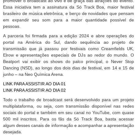
promover o broadcast ao vivo e de graça das atrações do evento.
Essa iniciativa tem a assinatura da Só Track Boa, maior festival
brasileiro de música eletrônica, e berço de novidades que pensam
em expandir seu som para a maior quantidade possível de
pessoas.
A parceria foi firmada para a edição 2024 e abre operações do
portal na América do Sul, dando sequência ao projeto de
transmissão que já passou por festivais como Creamfields UK,
Elrow e apresentações especiais de DJs ao redor do mundo. O
Beatport vai exibir os shows do palco principal, o Never Stop
Dancing (NSD), ao longo dos dois dias de festival, em 14 e 15 de
junho – na Neo Química Arena.
LINK PARA ASSISTIR AO DIA 01
LINK PARA ASSISTIR AO DIA 02
Todo o trabalho de broadcast será desenvolvido para um projeto
multiplataforma, ou seja, com transmissão disponível nas redes
sociais do portal e também em seu canal no YouTube, com quase
500 mil inscritos. Para os fãs da Só Track Boa, basta acessar
algum desses canais de informação e acompanhar a apresentação
desejada.