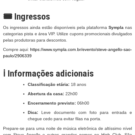
🎟️ Ingressos
Os ingressos ainda estão disponíveis pela plataforma
Sympla
nas
categorias pista e área VIP. Utilize cupons promocionais divulgados
pelas produtoras para descontos.
Compre aqui:
https://www.sympla.com.br/evento/steve-angello-sao-
paulo/2906339
ℹ️ Informações adicionais
Classificação etária:
18 anos
Abertura da casa:
22h00
Encerramento previsto:
06h00
Dica:
Leve documento com foto para entrada e
chegue cedo para evitar filas na porta.
Prepare-se para uma noite de música eletrônica de altíssimo nível
com Steve Angello e outros grandes nomes no High Club. São