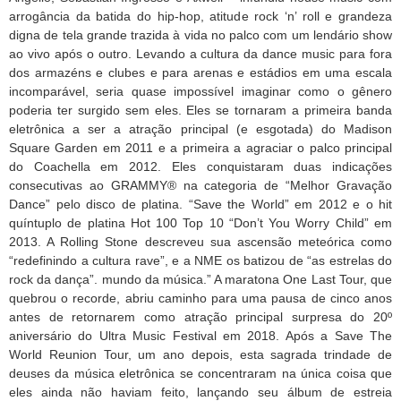
arrogância da batida do hip-hop, atitude rock ‘n’ roll e grandeza
digna de tela grande trazida à vida no palco com um lendário show
ao vivo após o outro. Levando a cultura da dance music para fora
dos armazéns e clubes e para arenas e estádios em uma escala
incomparável, seria quase impossível imaginar como o gênero
poderia ter surgido sem eles. Eles se tornaram a primeira banda
eletrônica a ser a atração principal (e esgotada) do Madison
Square Garden em 2011 e a primeira a agraciar o palco principal
do Coachella em 2012. Eles conquistaram duas indicações
consecutivas ao GRAMMY® na categoria de “Melhor Gravação
Dance” pelo disco de platina. “Save the World” em 2012 e o hit
quíntuplo de platina Hot 100 Top 10 “Don’t You Worry Child” em
2013. A Rolling Stone descreveu sua ascensão meteórica como
“redefinindo a cultura rave”, e a NME os batizou de “as estrelas do
rock da dança”. mundo da música.” A maratona One Last Tour, que
quebrou o recorde, abriu caminho para uma pausa de cinco anos
antes de retornarem como atração principal surpresa do 20º
aniversário do Ultra Music Festival em 2018. Após a Save The
World Reunion Tour, um ano depois, esta sagrada trindade de
deuses da música eletrônica se concentraram na única coisa que
eles ainda não haviam feito, lançando seu álbum de estreia