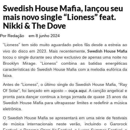
Swedish House Mafia, lançou seu
mais novo single “Lioness” feat.
Nikki & The Dove
Por
Redação
em
8 junho 2024
“Lioness” tem sido muito aguardado pelos fãs desde a estreia ao
Swedish House Mafia
vivo do disco em 2023. Mais recentemente,
tocou o single durante seu show exclusivo de apenas uma noite no
Brooklyn Mirage. “Lioness” combina as batidas energéticas
características do Swedish House Mafia com a melodia eufórica da
faixa.
Antes de “Lioness”, o último single do Swedish House Mafia, “Ray
Of Solar”, foi lançado em agosto –
ouça aqui
. A canção angelical e
pronta para dançar continua a longa jornada de quase 15 anos da
Swedish House Mafia para ultrapassar limites e redefinir a música
eletrônica.
O Swedish House Mafia se apresentará em uma série de festivais
de música internacionais neste verão, incluindo o Garorock
Festival, o Panama Open Air Festival, o Lucca Summer Festival, o