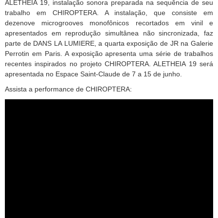
ALETHEIA 19, instalação sonora preparada na sequência de seu
trabalho em CHIROPTERA. A instalação, que consiste em
dezenove microgrooves monofônicos recortados em vinil e
apresentados em reprodução simultânea não sincronizada, faz
parte de DANS LA LUMIERE, a quarta exposição de JR na Galerie
Perrotin em Paris. A exposição apresenta uma série de trabalhos
recentes inspirados no projeto CHIROPTERA. ALETHEIA 19 será
apresentada no Espace Saint-Claude de 7 a 15 de junho.
Assista a performance de CHIROPTERA: