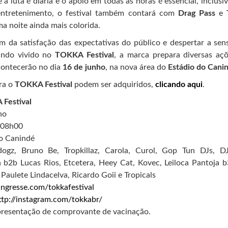
a luta é diária e o apoio em todas as horas é essencial, inclu
entretenimento, o festival também contará com
Drag Pass
e
a noite ainda mais colorida.
m da satisfação das expectativas do público e despertar a sen
undo vivido no
TOKKA Festival
, a marca prepara diversas a
contecerão no dia
16 de junho
, na nova área do
Estádio do Cani
ra o
TOKKA Festival
podem ser adquiridos,
clicando aqui
.
 Festival
ho
s 08h00
do Canindé
ogz, Bruno Be, Tropkillaz, Carola, Curol, Gop Tun DJs, D
 b2b Lucas Rios, Etcetera, Heey Cat, Kovec, Leiloca Pantoja 
Paulete Lindacelva, Ricardo Goii e Tropicals
/ingresse.com/tokkafestival
ttp://instagram.com/tokkabr/
presentação de comprovante de vacinação.