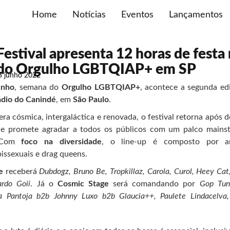
Home
Notícias
Eventos
Lançamentos
stival apresenta 12 horas de festa 
do Orgulho LGBTQIAP+ em SP
3 junho 2022
unho
, semana do
Orgulho LGBTQIAP+
, acontece a segunda e
ádio do Canindé
, em
São Paulo
.
a cósmica, intergaláctica e renovada, o festival retorna após 
e promete agradar a todos os públicos com um palco mains
. Com
foco na diversidade
, o line-up é composto por art
issexuais e drag queens.
e
receberá
Dubdogz, Bruno Be, Tropkillaz, Carola, Curol, Heey Cat
rdo Goii
. Já o
Cosmic Stage
será comandando por
Gop Tun
oca Pantoja b2b Johnny Luxo b2b Glaucia++, Paulete Lindacelva