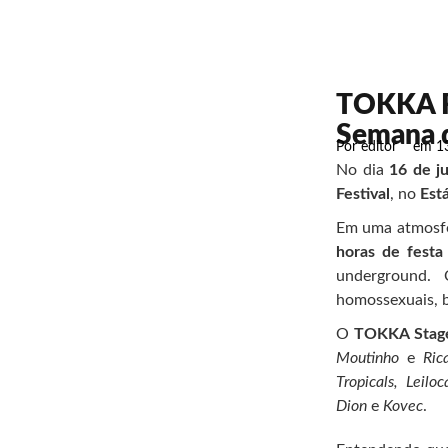
TOKKA Fe
Semana 
Por
editor
em
1
No dia
16 de j
Festival
, no
Est
Em uma atmosfer
horas de festa
underground
homossexuais, b
O
TOKKA Stag
Moutinho
e
Rica
Tropicals, Leil
Dion
e
Kovec
.