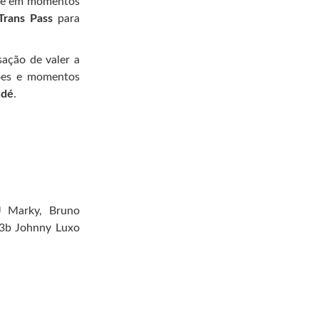
sive em momentos
Trans Pass
para
sação de valer a
ções e momentos
ndé
.
J Marky, Bruno
b3b Johnny Luxo