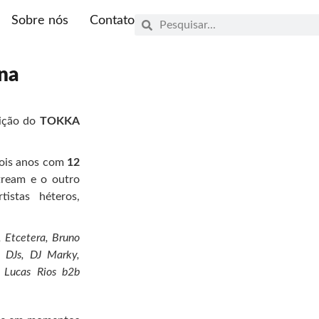
Sobre nós
Contato
na
dição do
TOKKA
dois anos com
12
tream e o outro
istas héteros,
, Etcetera, Bruno
 DJs, DJ Marky,
, Lucas Rios b2b