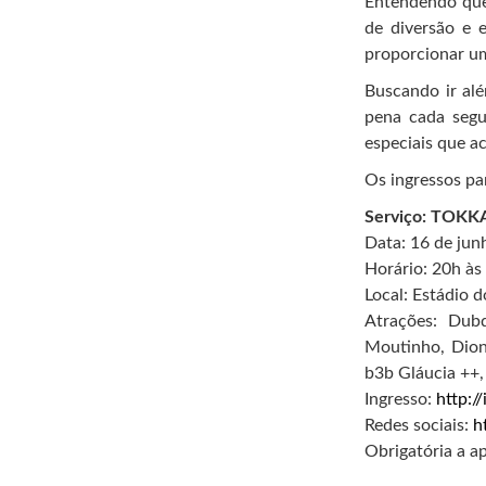
Entendendo que 
de diversão e 
proporcionar um
Buscando ir alé
pena cada seg
especiais que a
Os ingressos pa
Serviço: TOKKA
Data: 16 de jun
Horário: 20h à
Local: Estádio 
Atrações: Dubd
Moutinho, Dion
b3b Gláucia ++, 
Ingresso:
http:/
Redes sociais:
h
Obrigatória a a