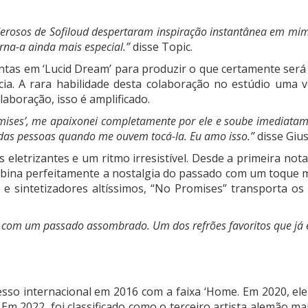
poderosos de Sofiloud despertaram inspiração instantânea em m
rna-a ainda mais especial.”
disse Topic.
ntas em ‘Lucid Dream’ para produzir o que certamente será 
cia. A rara habilidade desta colaboração no estúdio uma v
laboração, isso é amplificado.
mises’, me apaixonei completamente por ele e soube imediatame
s das pessoas quando me ouvem tocá-la. Eu amo isso.”
disse Giu
eletrizantes e um ritmo irresistível. Desde a primeira not
bina perfeitamente a nostalgia do passado com um toque m
e e sintetizadores altíssimos, “No Promises” transporta o
com um passado assombrado. Um dos refrões favoritos que já e
sso internacional em 2016 com a faixa ‘Home. Em 2020, ele
2022, foi classificado como o terceiro artista alemão mais 