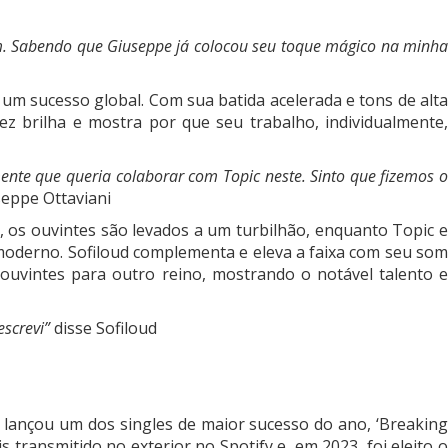
im. Sabendo que Giuseppe já colocou seu toque mágico na minha
um sucesso global. Com sua batida acelerada e tons de alta
ez brilha e mostra por que seu trabalho, individualmente,
nte que queria colaborar com Topic neste. Sinto que fizemos o
seppe Ottaviani
a, os ouvintes são levados a um turbilhão, enquanto Topic e
oderno. Sofiloud complementa e eleva a faixa com seu som
s ouvintes para outro reino, mostrando o notável talento e
screvi”
disse Sofiloud
 lançou um dos singles de maior sucesso do ano, ‘Breaking
transmitido no exterior no Spotify e, em 2023, foi eleito o