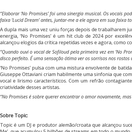
“Elaborar ‘No Promises’ foi uma sinergia musical. Os vocais 
faixa ‘Lucid Dream’ antes, juntar-me a ele agora em sua faixa to
A dupla mais uma vez uniu forças depois de trabalharem ju
energia, ‘No Promises’ é um hit club de 2024 por excelên
alcançou elogios da crítica repetidas vezes e agora, como co
“Quando ouvi o vocal de Sofiloud pela primeira vez em ‘No Pro
disco perfeito. É uma sensação ótima ver os sorrisos nos rosto
‘No Promises’ pulsa com uma mistura envolvente de batidas 
Giuseppe Ottaviani criam habilmente uma sinfonia que com
vocal e lirismo característicos. Com um refrão contagiant
criatividade desses artistas.
“No Promises é sobre querer encontrar o amor novamente, mas 
Sobre Topic:
Topic é um DJ e produtor alemão/croata que alcançou suce
Me’, que acumulou 5 bilhões de streams em todo o mundo. Em 