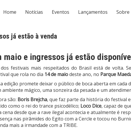
Home
Notícias
Eventos
Lançamentos
Sobre
sos já estão à venda
 maio e ingressos já estão disponív
s festivais mais respeitados do Brasil está de volta. S
tival que rola no dia
14 de maio
deste ano, no
Parque Maed
 edição promete deixar o público de boca aberta em cada de
um ambiente mágico, uma sonzeira da pesada e um atendimen
ora são:
Boris Brejcha
, que faz parte da história do festiv
ido como o rei do trance psicodélico;
Loco Dice
, capaz de q
a cena desde que a rave ilegal acontecia e atualmente é resp
sença nas pirâmides do Egito com a Cercle e tocou no Burn
inda mais a irmandade com a TRIBE.