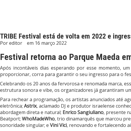
TRIBE Festival está de volta em 2022 e ingres
Por
editor
em
16 março 2022
Festival retorna ao Parque Maeda em
Após incontáveis dias esperando por esse momento, um do
proporcionar, corra para garantir o seu ingresso para o fes
Celebrando os 20 anos da fervorosa e renomada marca, essa
estrutura sonora e vibe, os organizadores já garantiram 
Para rechear a programação, os artistas anunciados até ag
eletrônica;
Astrix
, aclamado DJ e produtor israelense conhec
abordagem direta e natural;
Enrico Sangiuliano
, presente n
Beatport;
WhoMadeWho
, trio dinamarquês que marcou pre
sonoridade singular; e
Vini Vici
, renovando e fortalecendo a