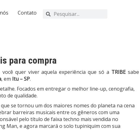
 nós
Contato
eis para compra
e você quer viver aquela experiência que só a
TRIBE
sab
a
, em
Itu – SP
.
talhe. Focados em entregar o melhor line-up, cenografia,
to de qualidade.
al e que se tornou um dos maiores nomes do planeta na cena
uebrar barreiras musicais entre os gêneros com uma
onsável pelo título de faixa techno mais vendida no
ing Man, e agora marcará o solo tupiniquim com sua