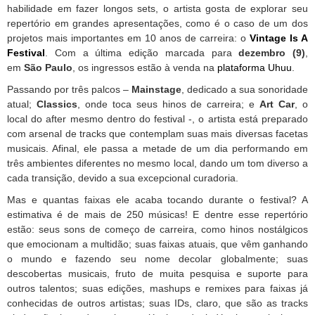
habilidade em fazer longos sets, o artista gosta de explorar seu
repertório em grandes apresentações, como é o caso de um dos
projetos mais importantes em 10 anos de carreira: o
Vintage Is A
Festival
. Com a última edição marcada para
dezembro (9)
,
em
São Paulo
, os ingressos estão à venda na
plataforma Uhuu
.
Passando por três palcos –
Mainstage
, dedicado a sua sonoridade
atual;
Classics
, onde toca seus hinos de carreira; e
Art Car
, o
local do after mesmo dentro do festival -, o artista está preparado
com arsenal de tracks que contemplam suas mais diversas facetas
musicais. Afinal, ele passa a metade de um dia performando em
três ambientes diferentes no mesmo local, dando um tom diverso a
cada transição, devido a sua excepcional curadoria.
Mas e quantas faixas ele acaba tocando durante o festival? A
estimativa é de mais de 250 músicas! E dentre esse repertório
estão: seus sons de começo de carreira, como hinos nostálgicos
que emocionam a multidão; suas faixas atuais, que vêm ganhando
o mundo e fazendo seu nome decolar globalmente; suas
descobertas musicais, fruto de muita pesquisa e suporte para
outros talentos; suas edições, mashups e remixes para faixas já
conhecidas de outros artistas; suas IDs, claro, que são as tracks