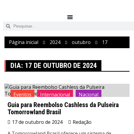
Página inicial
2024
outubro
17
DIA:
17 DE OUTUBRO DE 2024
Eventos
Internacional
Nacional
Guia para Reembolso Cashless da Pulseira
News
Notícias
Tomorrowland
Tomorrowland Brasil
17 de outubro de 2024
Redação
A Tomorrowland Brasil oferece um sistema de