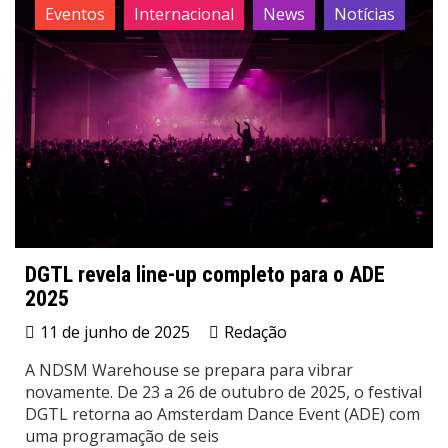
Eventos
Internacional
News
Notícias
DGTL revela line-up completo para o ADE
2025
11 de junho de 2025
Redação
A NDSM Warehouse se prepara para vibrar
novamente. De 23 a 26 de outubro de 2025, o festival
DGTL retorna ao Amsterdam Dance Event (ADE) com
uma programação de seis