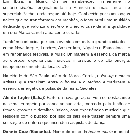
Em Ibiza, a
Music On
se estabeleceu firmemente no
cenário
clubber,
originalmente na Amnesia e, mais tarde, no
superclub Pacha, onde segue até hoje. Conhecida por suas longas
noites que se transformam em manhãs, a festa atrai uma multidão
dedicada que valoriza o
techno
e o
tech-house
de alta qualidade
em que Marco Carola atua como curador.
Também conhecida por seus eventos em outras grandes cidades –
como Nova Iorque, Londres, Amsterdam, Nápoles e Estocolmo – e
em renomados festivais, a Music On mantém a essência da marca
ao oferecer experiências musicais imersivas e de alta energia,
independentemente da localização.
Na cidade de São Paulo, além de Marco Carola, o
line-up
destaca
artistas que transitam entre o
house
e o
techno
e traduzem a
essência energética e pulsante da festa. São eles:
Ale de Tuglie (Itália):
Parte da nova geração, vem se destacando
na cena europeia por conectar sua arte, marcada pela fusão de
ritmos,
grooves
e detalhes únicos, com experiências musicais que
ressoem com o público, por isso os
sets
dele trazem sempre uma
sensação de euforia que incendeia as pistas de dança.
Dennis Cruz (Espanha):
Nome de peso da
house music
mundial,