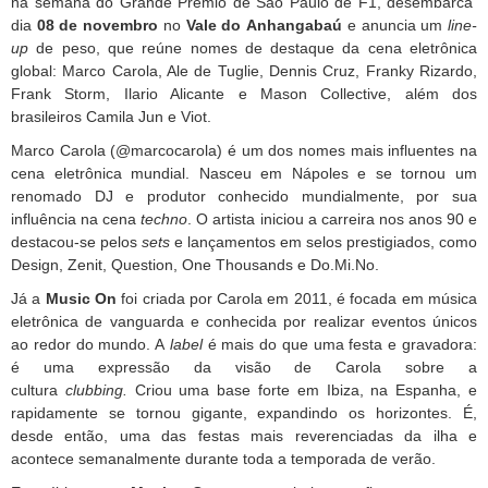
na semana do Grande Prêmio de São Paulo de F1, desembarca
dia
08 de novembro
no
Vale do
Anhangabaú
e anuncia um
line-
up
de peso, que reúne nomes de destaque da cena eletrônica
global: Marco Carola, Ale de Tuglie, Dennis Cruz, Franky Rizardo,
Frank Storm, Ilario Alicante e Mason Collective, além dos
brasileiros Camila Jun e Viot.
Marco Carola (@marcocarola) é um dos nomes mais influentes na
cena eletrônica mundial. Nasceu em Nápoles e se tornou um
renomado DJ e produtor conhecido mundialmente, por sua
influência na cena
techno
. O artista iniciou a carreira nos anos 90 e
destacou-se pelos
sets
e lançamentos em selos prestigiados, como
Design, Zenit, Question, One Thousands e Do.Mi.No.
Já a
Music On
foi criada por Carola em 2011, é focada em música
eletrônica de vanguarda e conhecida por realizar eventos únicos
ao redor do mundo. A
label
é mais do que uma festa e gravadora:
é uma expressão da visão de Carola sobre a
cultura
clubbing.
Criou uma base forte em Ibiza, na Espanha, e
rapidamente se tornou gigante, expandindo os horizontes. É,
desde então, uma das festas mais reverenciadas da ilha e
acontece semanalmente durante toda a temporada de verão.