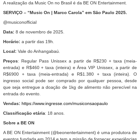
A realização da Music On no Brasil é da BE ON Entertainment.
SERVIÇO – “Music On | Marco Carola” em São Paulo 2025.
@musiconofficial
Data:
8 de novembro de 2025.
Horário:
a partir das 19h.
Local:
Vale do Anhangabaú.
Preços
: Regular Pass Unissex a partir de R$230 + taxa (meia-
entrada) e R$460 + taxa (inteira) e Área VIP Unissex, a partir de
R$6900 + taxa (meia-entrada) e R$1.380 + taxa (inteira). O
ingresso social pode ser comprado por qualquer pessoa, desde
que seja entregue a doação de 1kg de alimento não perecível na
entrada do evento.
Vendas:
https://www.ingresse.com/musiconsaopaulo
Classificação etária
: 18 anos.
Sobre a BE ON
A BE ON Entertainment (@beonentertainment) é uma produtora de
eventos fundada em 2014 e tem a missão de fornecer experiências