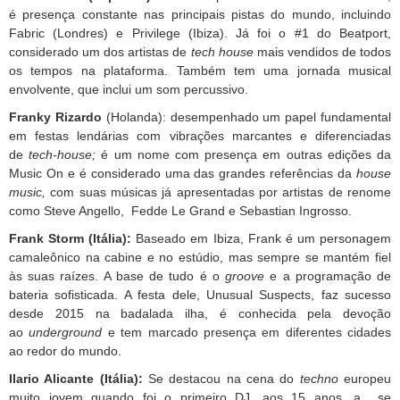
é presença constante nas principais pistas do mundo, incluindo
Fabric (Londres) e Privilege (Ibiza). Já foi o #1 do Beatport,
considerado um dos artistas de
tech house
mais vendidos de todos
os tempos na plataforma. Também tem uma jornada musical
envolvente, que inclui um som percussivo.
Franky Rizardo
(Holanda): desempenhado um papel fundamental
em festas lendárias com vibrações marcantes e diferenciadas
de
tech-house;
é um nome com presença em outras edições da
Music On e é considerado uma das grandes referências da
house
music,
com suas músicas já apresentadas por artistas de renome
como Steve Angello, Fedde Le Grand e Sebastian Ingrosso.
Frank Storm (Itália):
Baseado em Ibiza, Frank é um personagem
camaleônico na cabine e no estúdio, mas sempre se mantém fiel
às suas raízes. A base de tudo é o
groove
e a programação de
bateria sofisticada. A festa dele, Unusual Suspects, faz sucesso
desde 2015 na badalada ilha, é conhecida pela devoção
ao
underground
e tem marcado presença em diferentes cidades
ao redor do mundo.
Ilario Alicante (Itália):
Se destacou na cena do
techno
europeu
muito jovem quando foi o primeiro DJ, aos 15 anos, a se