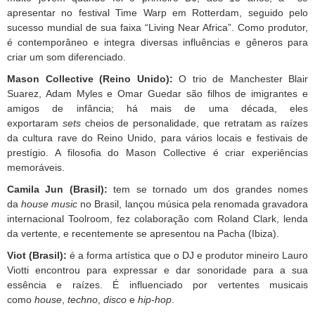
apresentar no festival Time Warp em Rotterdam, seguido pelo
sucesso mundial de sua faixa “Living Near Africa”. Como produtor,
é contemporâneo e integra diversas influências e gêneros para
criar um som diferenciado.
Mason Collective (Reino Unido):
O trio de Manchester Blair
Suarez, Adam Myles e Omar Guedar são filhos de imigrantes e
amigos de infância; há mais de uma década, eles
exportaram
sets
cheios de personalidade, que retratam as raízes
da cultura rave do Reino Unido, para vários locais e festivais de
prestígio. A filosofia do Mason Collective é criar experiências
memoráveis.
Camila Jun (Brasil):
tem se tornado um dos grandes nomes
da
house music
no Brasil, lançou música pela renomada gravadora
internacional Toolroom, fez colaboração com Roland Clark, lenda
da vertente, e recentemente se apresentou na Pacha (Ibiza).
Viot (Brasil):
é a forma artística que o DJ e produtor mineiro Lauro
Viotti encontrou para expressar e dar sonoridade para a sua
essência e raízes. É influenciado por vertentes musicais
como
house
,
techno
,
disco
e
hip-hop
.