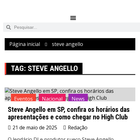
Página inicial
steve angello
TAG:
STEVE ANGELLO
Eventos
Nacional
News
Steve Angello em SP, confira os horários das
apresentações e como chegar no High Club
21 de maio de 2025
Redação
O lendário DJ e produtor sueco Steve Angello